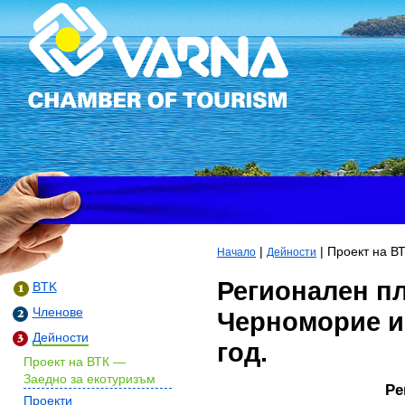
|
| Проект на В
Начало
Дейности
Регионален пл
BTK
Членове
Черноморие и
Дейности
год.
Проект на ВТК —
Заедно за екотуризъм
Ре
Проекти