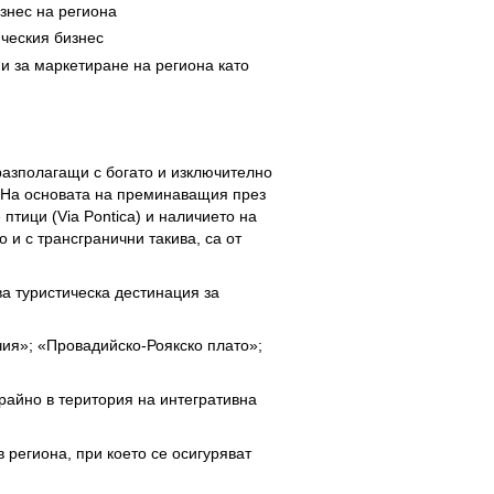
знес на региона
ическия бизнес
и за маркетиране на региона като
азполагащи с богато и изключително
. На основата на преминаващия през
птици (Via Pontica) и наличието на
 и с трансгранични такива, са от
а туристическа дестинация за
ия»; «Провадийско-Роякско плато»;
айно в територия на интегративна
региона, при което се осигуряват