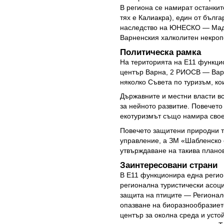
В региона се намират останкит
тях е Калиакра), един от бълг
наследство на ЮНЕСКО — Мадар
Варненския халколитен некропо
Политическа рамка
На територията на Е11 функци
център Варна, 2 РИОСВ — Вар
няколко Съвета по туризъм, ко
Държавните и местни власти вс
за нейното развитие. Повечето 
екотуризмът също намира свое
Повечето защитени природни т
управление, а ЗМ «Шабленско 
утвърждаване на такива плано
Заинтересовани страни
В Е11 функционира една регио
регионална туристически асоц
защита на птиците — Региона
опазване на биоразнообразиет
център за околна среда и усто