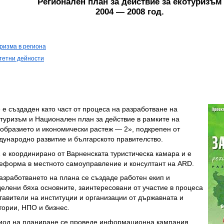
Регионален план за действие за екотуризъм
2004 — 2008 год.
ризма в региона
тетни дейности
 е създаден като част от процеса на разработване на
отуризъм и Национален план за действие в рамките на
образието и икономически растеж — 2», подкрепен от
дународно развитие и българското правителство.
 е координирано от Варненската туристическа камара и е
еформа в местното самоуправление и консултант на ARD.
азработването на плана се създаде работен екип и
елени бяха основните, заинтересовани от участие в процеса
тавители на институции и организации от държавната и
тории, НПО и бизнес.
риод на планиране се проведе информационна кампания,