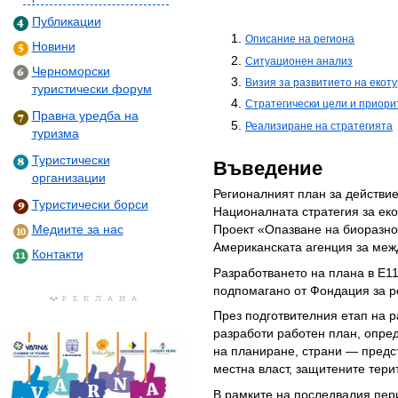
Публикации
Описание на региона
Новини
Ситуационен анализ
Черноморски
Визия за развитието на екоту
туристически форум
Стратегически цели и приори
Правна уредба на
Реализиране на стратегията
туризма
Туристически
Въведение
организации
Регионалният план за действие
Туристически борси
Националната стратегия за ек
Проект «Опазване на биоразно
Медиите за нас
Американската агенция за меж
Контакти
Разработването на плана в Е11
подпомагано от Фондация за р
През подготвителния етап на р
разработи работен план, опред
на планиране, страни — предс
местна власт, защитените тери
В рамките на последвалия пе