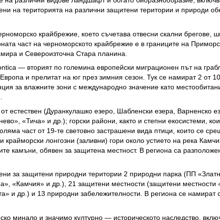
ени на територията на различни защитени територии и природи об
ерноморско крайбрежие, което съчетава отвесни скални брегове, ш
ната част на черноморското крайбрежие е в границите на Приморс
намира и Североизточна Стара планина.
ntica — вторият по големина европейски миграционен път на граб
 Европа и прелитат на юг през зимния сезон. Тук се намират 2 от 1
нция за влажните зони с международно значение като местообитан
.
 от естествен (Дуранкулашко езеро, Шабленски езера, Варненско езр
во», «Тича» и др.); горски райони, както и степни екосистеми, кои
ляма част от 19-те световно застрашени вида птици, които се сре
и крайморски лонгозни (заливни) гори около устието на река Камчия
те камъни, обявен за защитена местност. В региона са разположен
вени за защитени природни територии 2 природни парка (ПП «Злат
ра», «Камчия» и др.), 21 защитени местности (защитени местности
а» и др.) и 13 природни забележителности. В региона се намират
еско минало и значимо културно — историческото наследство, вклю