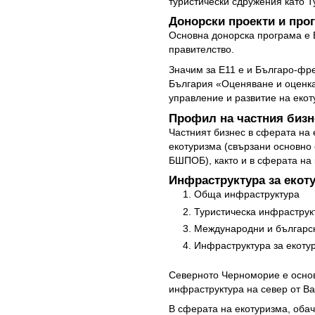
туристически сдружения като 
Донорски проекти и про
Основна донорска програма е 
правителство.
Значим за Е11 е и Българо-фр
България «Оценяване и оценка
управление и развитие на екот
Профил на частния бизн
Частният бизнес в сферата на 
екотуризма (свързани основно
БШПОБ), както и в сферата на
Инфраструктура за екот
Обща инфраструктура
Туристическа инфраструк
Международни и българс
Инфраструктура за екоту
Северното Черноморие е основ
инфраструктура на север от В
В сферата на екотуризма, обач