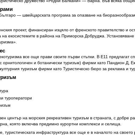
Туристическо дружество «Родни Балкани» — Варна. Във всяка общи
грами
Българо — швейцарската програма за опазване на биоразнообраз
енския проект, финансиран изцяло от френското правителство и 
 на екосистемите в района на Приморска Добруджа. Установяване
уризма».
ес
екотуризма все още прави своите първи стъпки. В Е11 предлагат с
 с орнитологичен и ботанически туризъм) фирми като Пандион Д, Е
 културния туризъм фирми като Туристическо бюро за реклама и ту
уризъм
тура
ки туроператори
ризъм
ен център на морския рекреативен туризъм в страната, с добре ра
арна, която включва предимно курортни комплекси и селища.
е, туристическата инфраструктура все още е в началото на своето 