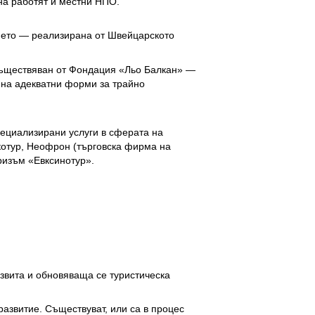
на работят и местни НПО.
ието — реализирана от Швейцарското
осъществяван от Фондация «Льо Балкан» —
 на адекватни форми за трайно
пециализирани услуги в сферата на
котур, Неофрон (търговска фирма на
ризъм «Евксинотур».
звита и обновяваща се туристическа
развитие. Съществуват, или са в процес