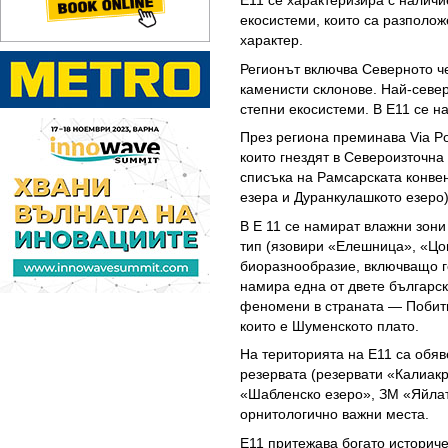
екосистеми, които са разполож
характер.
Регионът включва Северното ч
каменисти склонове. Най-север
степни екосистеми. В Е11 се 
През региона преминава Via Po
които гнездят в Североизточна
списъка на Рамсарската конве
езера и Дуранкулашкото езеро)
В Е 11 се намират влажни зони
тип (язовири «Елешница», «Цоне
биоразнообразие, включващо го
намира една от двете българск
феномени в страната — Побити
които е Шуменското плато.
На територията на Е11 са обя
резервата (резервати «Калиак
«Шабленско езеро», ЗМ «Яйлат
орнитологично важни места.
Е11 притежава богато историч