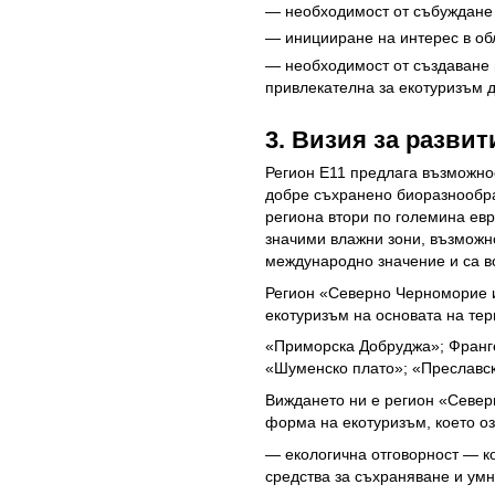
— необходимост от събуждане 
— иницииране на интерес в обл
— необходимост от създаване н
привлекателна за екотуризъм 
3. Визия за развит
Регион Е11 предлага възможно
добре съхранено биоразнообра
региона втори по големина евр
значими влажни зони, възможнос
международно значение и са в
Регион «Северно Черноморие и
екотуризъм на основата на те
«Приморска Добруджа»; Франге
«Шуменско плато»; «Преславс
Виждането ни е регион «Север
форма на екотуризъм, което оз
— екологична отговорност — ко
средства за съхраняване и умн