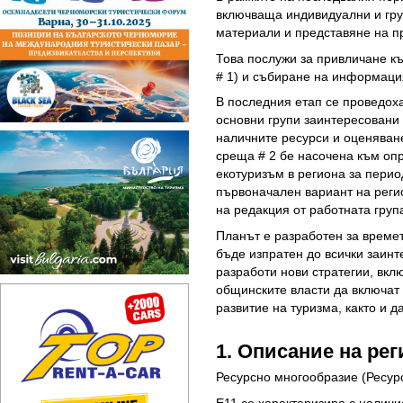
включваща индивидуални и гр
материали и представяне на п
Това послужи за привличане к
# 1) и събиране на информация
В последния етап се проведоха
основни групи заинтересовани
наличните ресурси и оценяван
среща # 2 бе насочена към оп
екотуризъм в региона за перио
първоначален вариант на реги
на редакция от работната груп
Планът е разработен за времет
бъде изпратен до всички заинт
разработи нови стратегии, вкл
общинските власти да включат 
развитие на туризма, както и 
1. Описание на рег
Ресурсно многообразие (Ресур
Е11 се характеризира с налич