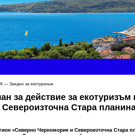
ТК — Заедно за екотуризъм
ан за действие за екотуризъм
 Североизточна Стара планина
гион «Северно Черноморие и Североизточна Стара п