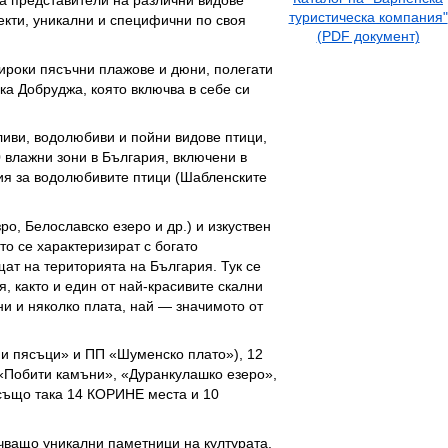
туристическа компания"
екти, уникални и специфични по своя
(PDF документ)
ироки пясъчни плажове и дюни, полегати
ка Добруджа, която включва в себе си
ливи, водолюбиви и пойни видове птици,
0 влажни зони в България, включени в
ия за водолюбивите птици (Шабленските
о, Белославско езеро и др.) и изкуствен
то се характеризират с богато
щат на територията на България. Тук се
, както и един от най-красивите скални
и и няколко плата, най — значимото от
ни пясъци» и ПП «Шуменско плато»), 12
 «Побити камъни», «Дуранкулашко езеро»,
 също така 14 КОРИНЕ места и 10
чващо уникални паметници на културата.