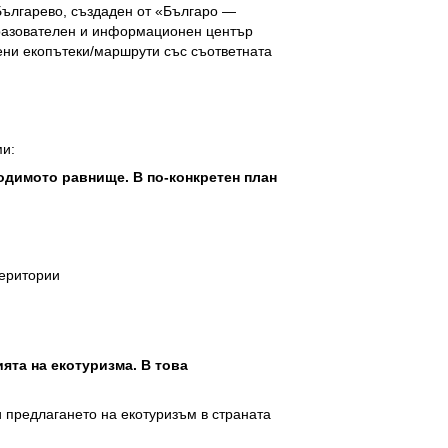
Българево, създаден от «Българо —
бразователен и информационен център
ни екопътеки/маршрути със съответната
ми:
бходимото равнище.
В по-конкретен
план
територии
ята на екотуризма. В това
 предлагането на екотуризъм в страната