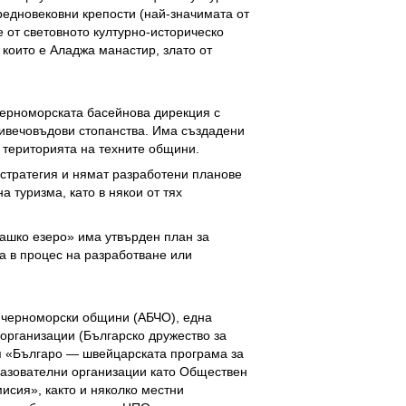
редновековни крепости (най-значимата от
е от световното културно-историческо
които е Аладжа манастир, злато от
Черноморската басейнова дирекция с
ивечовъдови стопанства. Има създадени
 територията на техните общини.
 стратегия и нямат разработени планове
а туризма, като в някои от тях
ашко езеро» има утвърден план за
а в процес на разработване или
 черноморски общини (АБЧО), една
организации (Българско дружество за
я «Българо — швейцарската програма за
разователни организации като Обществен
исия», както и няколко местни