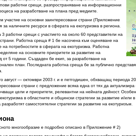
упови работни срещи, разпространяване на информационни
роцеса на разработване на плана пред медиите.
ъм участие на основни заинтересовани страни (Приложение
 за наличните ресурси в сферата на екотуризма в региона.
 3 работни срещи с участието на около 60 представители на
 страни. Работна среща # 1 бе насочена към оценяване на
е на потребностите в сферата на екотуризма. Работна
ределяне на основните приоритети за развитие на
д от 5 години. Създаден бе екип, за разработване на
онален план. Последната работна среща бе за публично представян
а.
о август — октомври 2003 г. и е петгодишен, обхващащ периода 2
ересовани страни с предложение всяка една от тях да актуализира 
ючващи цели и приоритети, релевантни на нейната дейност. Особен
екотуризма в областните и общински стратегии за развитие и/или в
да разработят самостоятелни стратегии за развитие на екотуризъм.
иона
сното многообразие е подробно описано в Приложение # 2)
ие на различни видове ландшафт и богато биоразнообразие, включв