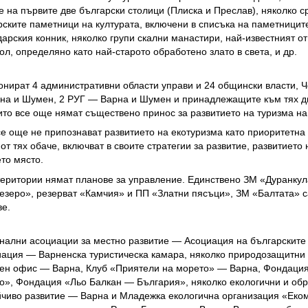
е на първите две български столици (Плиска и Преслав), няколко с
арските паметници на културата, включени в списъка на паметницит
ския конник, няколко групи скални манастири, най-известният от 
л, определяно като най-старото обработено злато в света, и др.
онират 4 административни области управи и 24 общински власти, 
на и Шумен, 2 РУГ — Варна и Шумен и принадлежащите към тях д
ито все още нямат съществено принос за развитието на туризма на
е още не припознават развитието на екотуризма като приоритетна
от тях обаче, включват в своите стратегии за развитие, развитието н
то място.
еритории нямат планове за управление. Единствено ЗМ «Дуранкул
езеро», резерват «Камчия» и ПП «Златни пясъци», ЗМ «Балтата» с
ве.
нални асоциации за местно развитие — Асоциация на българските
иация — Варненска туристическа камара, няколко природозащитни 
лен офис — Варна, Клуб «Приятели на морето» — Варна, Фондаци
о», Фондация «Льо Балкан — България», няколко екологични и об
йчиво развитие — Варна и Младежка екологична организация «Еком