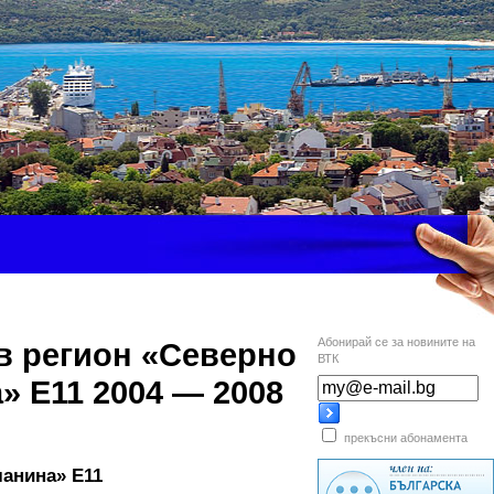
Абонирай се за новините на
 в регион «Северно
ВТК
» Е11 2004 — 2008
прекъсни абонамента
ланина» Е11