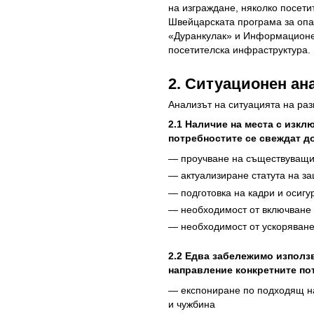
на изграждане, няколко посет
Швейцарската програма за опа
«Дуранкулак» и Информационен
посетителска инфраструктура.
2. Ситуационен ан
Анализът на ситуацията на раз
2.1 Наличие на места с изк
потребностите се свеждат д
— проучване на съществуващит
— актуализиране статута на з
— подготовка на кадри и осигу
— необходимост от включване 
— необходимост от ускоряване
2.2 Едва забележимо използ
направление конкретните по
— експониране по подходящ на
и чужбина