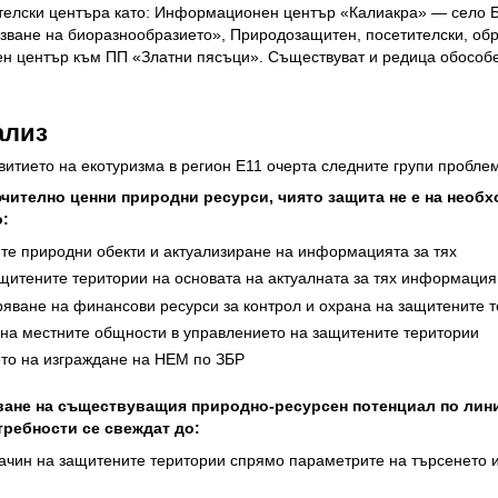
ителски центъра като: Информационен център «Калиакра» — село 
зване на биоразнообразието», Природозащитен, посетителски, о
 център към ПП «Златни пясъци». Съществуват и редица обособе
ализ
витието на екотуризма в регион Е11 очерта следните групи пробле
лючително ценни природни ресурси, чиято защита не е на нео
о:
е природни обекти и актуализиране на информацията за тях
ащитените територии на основата на актуалната за тях информация
ряване на финансови ресурси за контрол и охрана на защитените 
на местните общности в управлението на защитените територии
то на изграждане на НЕМ по ЗБР
ване на съществуващия природно-ресурсен потенциал по лини
требности се свеждат до:
чин на защитените територии спрямо параметрите на търсенето и