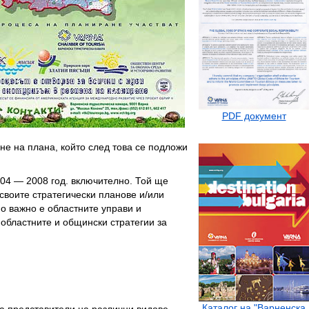
PDF документ
е на плана, който след това се подложи
004 — 2008 год. включително. Той ще
своите стратегически планове и/или
о важно е областните управи и
 областните и общински стратегии за
Каталог на "Варненска
а представители на различни видове