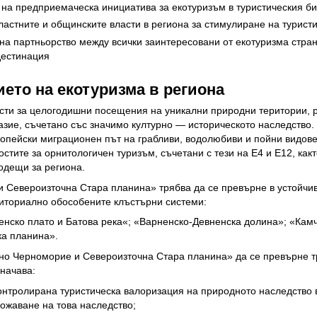
на предприемаческа инициатива за екотуризъм в туристическия би
астните и общинските власти в региона за стимулиране на турист
а партньорство между всички заинтересовани от екотуризма стран
дестинация
ието на екотуризма в региона
сти за целогодишни посещения на уникални природни територии, р
зие, съчетано със значимо културно — историческото наследство
опейски миграционен път на грабливи, водолюбиви и пойни видове 
тите за орнитологичен туризъм, съчетани с тези на Е4 и Е12, както
одещи за региона.
 Североизточна Стара планина» трябва да се превърне в устойчив
риториално обособените клъстърни системи:
нско плато и Батова река«; «Варненско-Девненска долина»; «Камч
ка планина».
но Черноморие и Североизточна Стара планина» да се превърне тр
начава:
нтролирана туристическа валоризация на природното наследство в 
ожаване на това наследство;