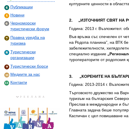
културните ценности в областт
Публикации
Новини
2. „ИЗТОЧНИЯТ СВЯТ НА 
Черноморски
Година: 2013 г. Възложител: 
туристически форум
Във връзка със спечелен от че
Правна уредба на
на Родопа планина”, на ВТК бе
туризма
забележителности, хилядолетна
Туристически
специално издание
„Регионал
организации
туроператорите от родопския к
Туристически борси
Медиите за нас
3. „КОРЕНИТЕ НА БЪЛГАР
Контакти
Година: 2013-2014 г. Възложи
Търговското дружество на Варн
туризъм на българския Северо
Преслав в международни и бълг
Главната задача беше популяр
Каспичан с цел повишаване на