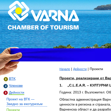
|
| Проекти
Начало
Дейности
Проекти, реализирани от Ва
BTK
1. „C.L.E.A.R. – КУЛТУРН
Членове
Година: 2013 г. Възложител: О
Дейности
Областна администрация Варна
Проект на ВТК —
Заедно за екотуризъм
ценности в региона и страната
Варненска област и да разрабо
Проекти