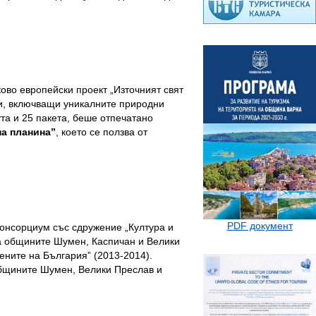
ово европейски проект „Източният свят
ти, включващи уникалните природни
та и 25 пакета, беше отпечатано
па планина”
, което се ползва от
PDF документ
консорциум със сдружение „Култура и
на общините Шумен, Каспичан и Велики
ените на България” (2013-2014).
общините Шумен, Велики Преслав и